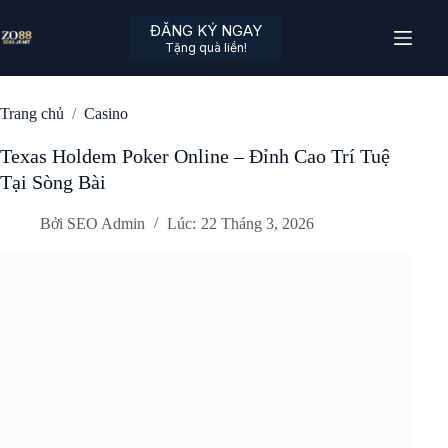
Chuyển
đến
ĐĂNG KÝ NGAY
phần
Tặng quà liền!
nội
dung
Trang chủ
/
Casino
Texas Holdem Poker Online – Đỉnh Cao Trí Tuệ
Tại Sòng Bài
Bởi
SEO Admin
Lúc:
22 Tháng 3, 2026