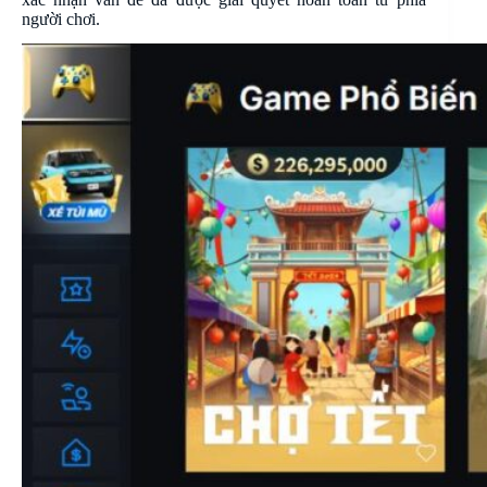
người chơi.