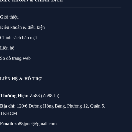
ĐIỀU KHOẢN & CHÍNH SÁCH
Giới thiệu
Điều khoản & điều kiện
Chính sách bảo mật
Liên hệ
Sơ đồ trang web
LIÊN HỆ & HỖ TRỢ
Thương Hiệu:
Zo88 (Zo88 Jp)
Địa chỉ:
120/6 Đường Hồng Bàng, Phường 12, Quận 5,
TP.HCM
Email:
zo88jpnet@gmail.com