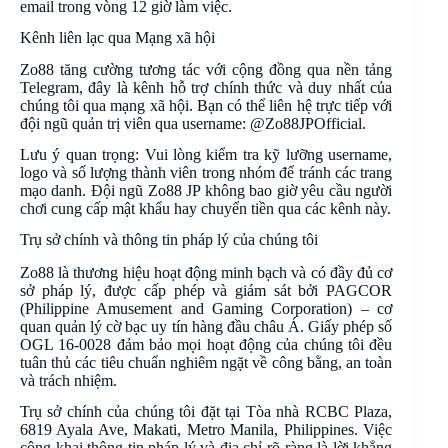
email trong vòng 12 giờ làm việc.
Kênh liên lạc qua Mạng xã hội
Zo88 tăng cường tương tác với cộng đồng qua nền tảng
Telegram, đây là kênh hỗ trợ chính thức và duy nhất của
chúng tôi qua mạng xã hội. Bạn có thể liên hệ trực tiếp với
đội ngũ quản trị viên qua username: @Zo88JPOfficial.
Lưu ý quan trọng: Vui lòng kiểm tra kỹ lưỡng username,
logo và số lượng thành viên trong nhóm để tránh các trang
mạo danh. Đội ngũ Zo88 JP không bao giờ yêu cầu người
chơi cung cấp mật khẩu hay chuyển tiền qua các kênh này.
Trụ sở chính và thông tin pháp lý của chúng tôi
Zo88 là thương hiệu hoạt động minh bạch và có đầy đủ cơ
sở pháp lý, được cấp phép và giám sát bởi PAGCOR
(Philippine Amusement and Gaming Corporation) – cơ
quan quản lý cờ bạc uy tín hàng đầu châu Á. Giấy phép số
OGL 16-0028 đảm bảo mọi hoạt động của chúng tôi đều
tuân thủ các tiêu chuẩn nghiêm ngặt về công bằng, an toàn
và trách nhiệm.
Trụ sở chính của chúng tôi đặt tại Tòa nhà RCBC Plaza,
6819 Ayala Ave, Makati, Metro Manila, Philippines. Việc
công khai thông tin pháp lý và địa chỉ rõ ràng là lời khẳng