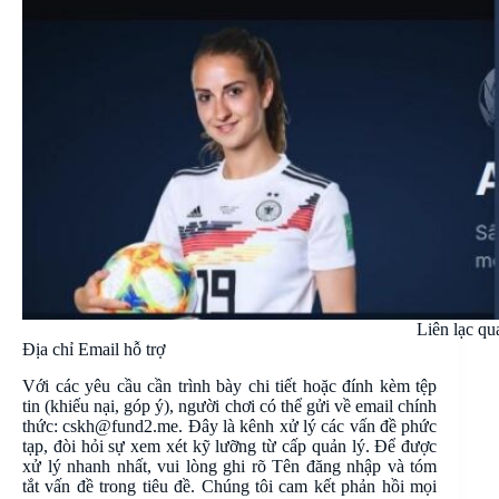
Liên lạc qua
Địa chỉ Email hỗ trợ
Với các yêu cầu cần trình bày chi tiết hoặc đính kèm tệp
tin (khiếu nại, góp ý), người chơi có thể gửi về email chính
thức:
cskh@fund2.me
. Đây là kênh xử lý các vấn đề phức
tạp, đòi hỏi sự xem xét kỹ lưỡng từ cấp quản lý. Để được
xử lý nhanh nhất, vui lòng ghi rõ Tên đăng nhập và tóm
tắt vấn đề trong tiêu đề. Chúng tôi cam kết phản hồi mọi