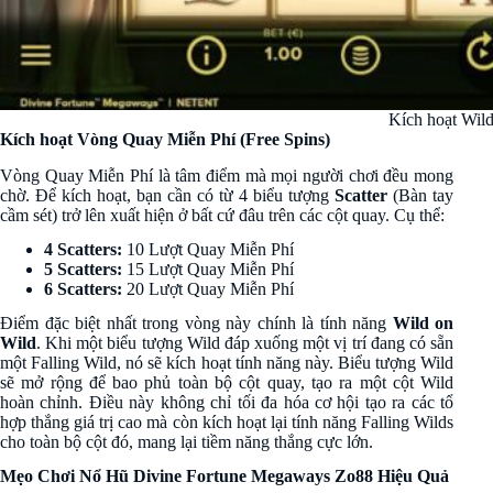
Kích hoạt Wil
Kích hoạt Vòng Quay Miễn Phí (Free Spins)
Vòng Quay Miễn Phí là tâm điểm mà mọi người chơi đều mong
chờ. Để kích hoạt, bạn cần có từ 4 biểu tượng
Scatter
(Bàn tay
cầm sét) trở lên xuất hiện ở bất cứ đâu trên các cột quay. Cụ thể:
4 Scatters:
10 Lượt Quay Miễn Phí
5 Scatters:
15 Lượt Quay Miễn Phí
6 Scatters:
20 Lượt Quay Miễn Phí
Điểm đặc biệt nhất trong vòng này chính là tính năng
Wild on
Wild
. Khi một biểu tượng Wild đáp xuống một vị trí đang có sẵn
một Falling Wild, nó sẽ kích hoạt tính năng này. Biểu tượng Wild
sẽ mở rộng để bao phủ toàn bộ cột quay, tạo ra một cột Wild
hoàn chỉnh. Điều này không chỉ tối đa hóa cơ hội tạo ra các tổ
hợp thắng giá trị cao mà còn kích hoạt lại tính năng Falling Wilds
cho toàn bộ cột đó, mang lại tiềm năng thắng cực lớn.
Mẹo Chơi Nổ Hũ Divine Fortune Megaways Zo88 Hiệu Quả