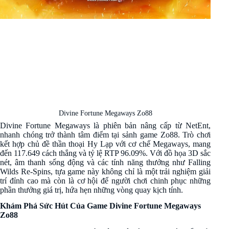
Divine Fortune Megaways Zo88
Divine Fortune Megaways là phiên bản nâng cấp từ NetEnt,
nhanh chóng trở thành tâm điểm tại sảnh game Zo88. Trò chơi
kết hợp chủ đề thần thoại Hy Lạp với cơ chế Megaways, mang
đến 117.649 cách thắng và tỷ lệ RTP 96.09%. Với đồ họa 3D sắc
nét, âm thanh sống động và các tính năng thưởng như Falling
Wilds Re-Spins, tựa game này không chỉ là một trải nghiệm giải
trí đỉnh cao mà còn là cơ hội để người chơi chinh phục những
phần thưởng giá trị, hứa hẹn những vòng quay kịch tính.
Khám Phá Sức Hút Của Game Divine Fortune Megaways
Zo88