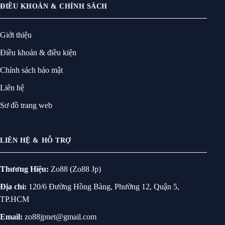
ĐIỀU KHOẢN & CHÍNH SÁCH
Giới thiệu
Điều khoản & điều kiện
Chính sách bảo mật
Liên hệ
Sơ đồ trang web
LIÊN HỆ & HỖ TRỢ
Thương Hiệu:
Zo88 (Zo88 Jp)
Địa chỉ:
120/6 Đường Hồng Bàng, Phường 12, Quận 5,
TP.HCM
Email:
zo88jpnet@gmail.com