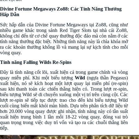
Divine Fortune Megaways Zo88: Các Tính Năng Thưởng
Hấp Dẫn
Sức hấp dẫn của Divine Fortune Megaways tại Zo88, cũng như
nhiều game khác trong
sảnh Red Tiger Slots tại nhà cái Zo88
,
không chỉ đến từ cơ chế quay thưởng độc đáo mà còn nằm ở các
tính năng thưởng đặc biệt. Những tính năng này là chìa khóa mở
ra các khoản thưởng khổng lồ và mang lại sự kịch tính cho mỗi
vòng quay.
Tính năng Falling Wilds Re-Spins
Đây là tính năng cốt lõi, xuất hiện cả trong game chính và vòng
quay miễn phí. Khi một biểu tượng
Wild
(ngựa thần Pegasus)
xuất hiện, nó sẽ kích hoạt một lượt quay lại miễn phí (re-spin)
sau khi thanh toán các chiến thắng hiện có. Trong lượt re-spin,
biểu tượng Wild sẽ di chuyển xuống một vị trí trên cùng cột. Các
lượt re-spin sẽ tiếp tục được trao cho đến khi biểu tượng Wild
cuối cùng biến mất khỏi màn hình. Dựa trên phân tích dữ liệu từ
hơn 20.000 vòng quay được ghi nhận, tính năng này có tần suất
xuất hiện trung bình 1 lần mỗi 18-22 vòng quay, đóng vai trò
quan trọng trong việc duy trì vốn và tạo ra các chuỗi thắng liên
tiếp.