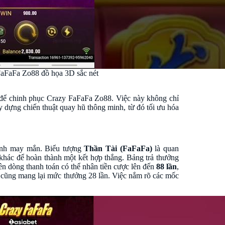
aFaFa Zo88 đồ họa 3D sắc nét
n để chinh phục Crazy FaFaFa Zo88. Việc này không chỉ
y dựng chiến thuật quay hũ thông minh, từ đó tối ưu hóa
 ảnh may mắn. Biểu tượng
Thần Tài (FaFaFa)
là quan
g khác để hoàn thành một kết hợp thắng. Bảng trả thưởng
rên dòng thanh toán có thể nhân tiền cược lên đến
88 lần
,
ỳ cũng mang lại mức thưởng 28 lần. Việc nắm rõ các mốc