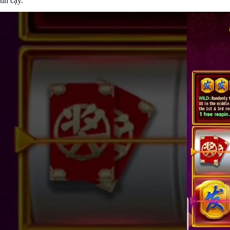
tin cậy.