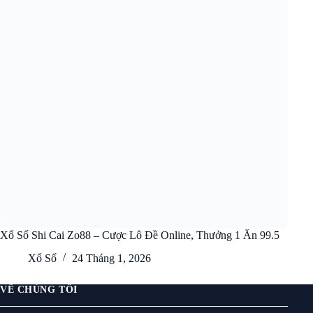
Xổ Số Shi Cai Zo88 – Cược Lô Đề Online, Thưởng 1 Ăn 99.5
Xổ Số
24 Tháng 1, 2026
VỀ CHÚNG TÔI