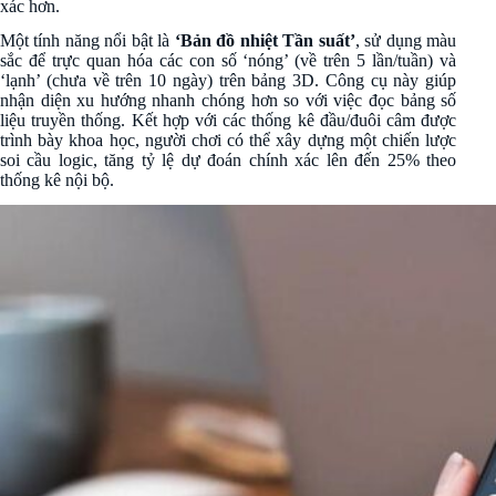
xác hơn.
Một tính năng nổi bật là
‘Bản đồ nhiệt Tần suất’
, sử dụng màu
sắc để trực quan hóa các con số ‘nóng’ (về trên 5 lần/tuần) và
‘lạnh’ (chưa về trên 10 ngày) trên bảng 3D. Công cụ này giúp
nhận diện xu hướng nhanh chóng hơn so với việc đọc bảng số
liệu truyền thống. Kết hợp với các thống kê đầu/đuôi câm được
trình bày khoa học, người chơi có thể xây dựng một chiến lược
soi cầu logic, tăng tỷ lệ dự đoán chính xác lên đến 25% theo
thống kê nội bộ.