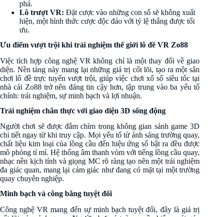
phá.
Lô trượt VR:
Đặt cược vào những con số sẽ không xuất
hiện, một hình thức cược độc đáo với tỷ lệ thắng được tối
ưu.
Ưu điểm vượt trội khi trải nghiệm thế giới lô đề VR Zo88
Việc tích hợp công nghệ VR không chỉ là một thay đổi về giao
diện. Nền tảng này mang lại những giá trị cốt lõi, tạo ra một sân
chơi lô đề trực tuyến vượt trội, giúp việc
chơi xổ số siêu tốc tại
nhà cái Zo88
trở nên đáng tin cậy hơn, tập trung vào ba yếu tố
chính: trải nghiệm, sự minh bạch và lợi nhuận.
Trải nghiệm chân thực với giao diện 3D sống động
Người chơi sẽ được đắm chìm trong không gian sảnh game 3D
chi tiết ngay từ khi truy cập. Mọi yếu tố từ ánh sáng trường quay,
chất liệu kim loại của lồng cầu đến hiệu ứng số bật ra đều được
mô phỏng tỉ mỉ. Hệ thống âm thanh vòm với tiếng lồng cầu quay,
nhạc nền kịch tính và giọng MC rõ ràng tạo nên một trải nghiệm
đa giác quan, mang lại cảm giác như đang có mặt tại một trường
quay chuyên nghiệp.
Minh bạch và công bằng tuyệt đối
Công nghệ VR mang đến sự minh bạch tuyệt đối, đây là giá trị