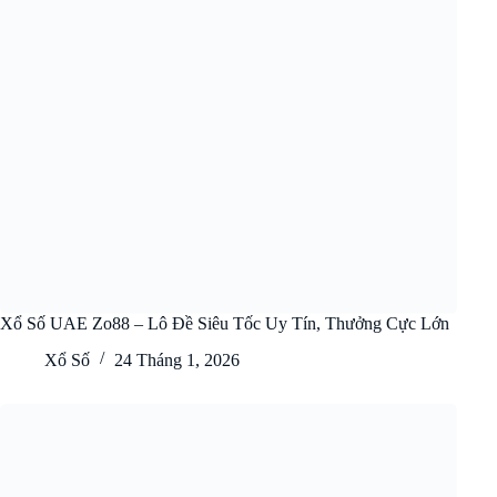
Xổ Số UAE Zo88 – Lô Đề Siêu Tốc Uy Tín, Thưởng Cực Lớn
Xổ Số
24 Tháng 1, 2026