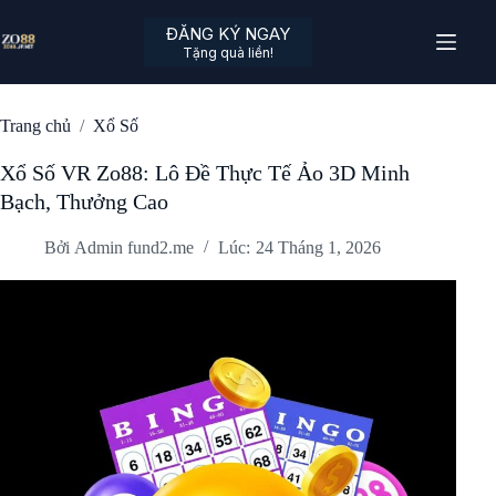
Chuyển
đến
ĐĂNG KÝ NGAY
phần
Tặng quà liền!
nội
dung
Trang chủ
/
Xổ Số
Xổ Số VR Zo88: Lô Đề Thực Tế Ảo 3D Minh
Bạch, Thưởng Cao
Bởi
Admin fund2.me
Lúc:
24 Tháng 1, 2026