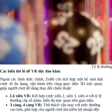
Tỷ lệ thưởng
Các biến thể lô đề VR độc đáo khác
Ngoài các hình thức chính, Zo88 còn tích hợp một hệ sinh thái
cược số đa dạng, vận hành trên cùng giao diện 3D trực quan,
giúp người chơi dễ dàng thay đổi chiến thuật:
Lô xiên VR:
Kết hợp cược xiên 2, xiên 3, xiên 4 với tỷ lệ
thưởng cấp số nhân, hiển thị trực quan trên giao diện.
3 càng, 4 càng VR:
Thử thách vận may với mức thưởng
cao hơn, phù hợp cho người chơi tìm kiếm lợi nhuận đột