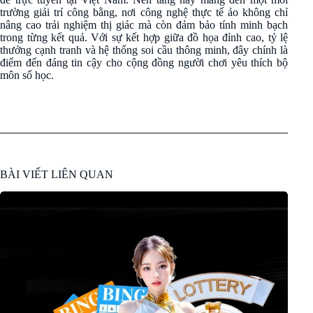
trường giải trí công bằng, nơi công nghệ thực tế ảo không chỉ
nâng cao trải nghiệm thị giác mà còn đảm bảo tính minh bạch
trong từng kết quả. Với sự kết hợp giữa đồ họa đỉnh cao, tỷ lệ
thưởng cạnh tranh và hệ thống soi cầu thông minh, đây chính là
điểm đến đáng tin cậy cho cộng đồng người chơi yêu thích bộ
môn số học.
BÀI VIẾT LIÊN QUAN