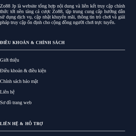
Zo88 Jp là website tổng hợp nội dung và liên kết truy cập chính
thức tới nền tảng cá cược Zo88, tập trung cung cấp hướng dẫn
sử dụng dịch vụ, cập nhật khuyến mãi, thông tin trò chơi và giải
pháp truy cập ổn định cho cộng đồng người chơi trực tuyến.
ĐIỀU KHOẢN & CHÍNH SÁCH
Giới thiệu
Điều khoản & điều kiện
Chính sách bảo mật
Liên hệ
Sơ đồ trang web
LIÊN HỆ & HỖ TRỢ