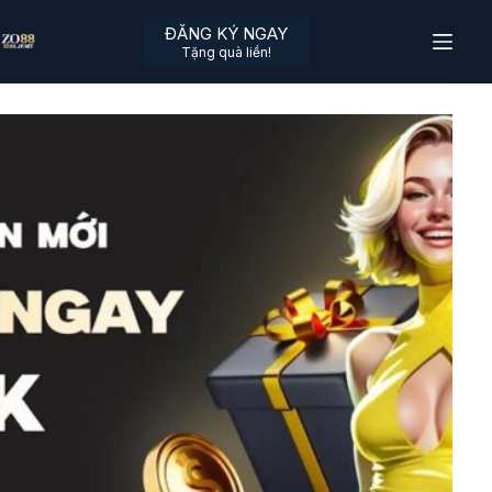
Chuyển
đến
ĐĂNG KÝ NGAY
phần
Tặng quà liền!
nội
dung