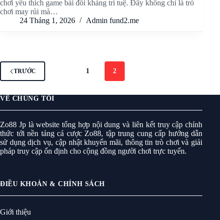
chơi yêu thích game bài đối kháng trí tuệ. Đây không chỉ là trò
chơi may rủi mà…
24 Tháng 1, 2026
Admin fund2.me
1
2
TRƯỚC
VỀ CHÚNG TÔI
Zo88 Jp là website tổng hợp nội dung và liên kết truy cập chính
thức tới nền tảng cá cược Zo88, tập trung cung cấp hướng dẫn
sử dụng dịch vụ, cập nhật khuyến mãi, thông tin trò chơi và giải
pháp truy cập ổn định cho cộng đồng người chơi trực tuyến.
ĐIỀU KHOẢN & CHÍNH SÁCH
Giới thiệu