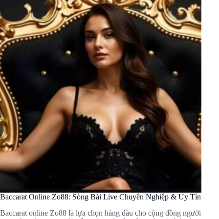
Baccarat Online Zo88: Sòng Bài Live Chuyên Nghiệp & Uy Tín
Baccarat online Zo88 là lựa chọn hàng đầu cho cộng đồng người