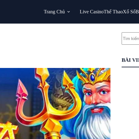
Trang Chủ
Live Casino
Thể Thao
Xổ Số
B
Không
có
kết
quả
BÀI V