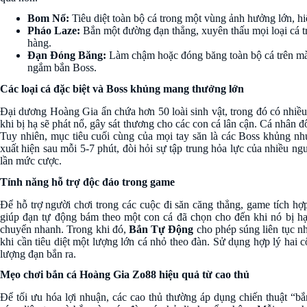
Bom Nổ:
Tiêu diệt toàn bộ cá trong một vùng ảnh hưởng lớn, hiệ
Pháo Laze:
Bắn một đường đạn thẳng, xuyên thấu mọi loại cá trê
hàng.
Đạn Đóng Băng:
Làm chậm hoặc đóng băng toàn bộ cá trên màn 
ngắm bắn Boss.
Các loại cá đặc biệt và Boss khủng mang thưởng lớn
Đại dương Hoàng Gia ẩn chứa hơn 50 loài sinh vật, trong đó có nhiều 
khi bị hạ sẽ phát nổ, gây sát thương cho các con cá lân cận. Cá nhân đ
Tuy nhiên, mục tiêu cuối cùng của mọi tay săn là các Boss khủn
xuất hiện sau mỗi 5-7 phút, đòi hỏi sự tập trung hỏa lực của nhiều 
lần mức cược.
Tính năng hỗ trợ độc đáo trong game
Để hỗ trợ người chơi trong các cuộc đi săn căng thẳng, game tích hợ
giúp đạn tự động bám theo một con cá đã chọn cho đến khi nó bị hạ 
chuyển nhanh. Trong khi đó,
Bắn Tự Động
cho phép súng liên tục nh
khi cần tiêu diệt một lượng lớn cá nhỏ theo đàn. Sử dụng hợp lý hai c
lượng đạn bắn ra.
Mẹo chơi bắn cá Hoàng Gia Zo88 hiệu quả từ cao thủ
Để tối ưu hóa lợi nhuận, các cao thủ thường áp dụng chiến thuật “bắ